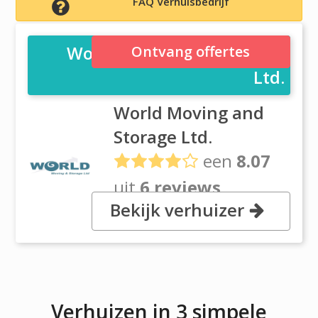
FAQ Verhuisbedrijf
World Moving and Storage
Ontvang offertes
Ltd.
World Moving and
Storage Ltd.
een
8.07
uit
6 reviews
Bekijk verhuizer
26 Jomac Place, Auckland 1026
Avondale
Verhuizen in 3 simpele