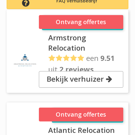
FAQ Verhuisbedrijf
Armstrong Relocation
Ontvang offertes
Armstrong
Relocation
een
9.51
uit
2 reviews
Bekijk verhuizer
6950 Business Court, GA 30340
Atlanta
Atlantic Relocation
Ontvang offertes
Atlantic Relocation