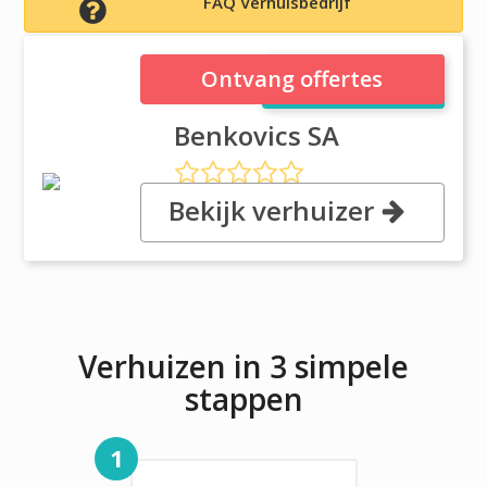
FAQ Verhuisbedrijf
Benkovics SA
Ontvang offertes
Benkovics SA
Bekijk verhuizer
, Santa Margarita Youville 450,
Asuncion
Verhuizen in 3 simpele
stappen
1