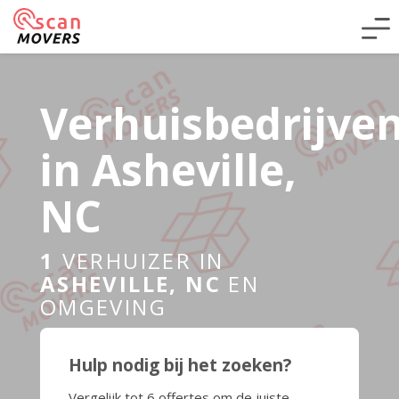
Verhuisbedrijve
in Asheville,
NC
1
VERHUIZER IN
ASHEVILLE, NC
EN
OMGEVING
Hulp nodig bij het zoeken?
Vergelijk tot 6 offertes om de juiste