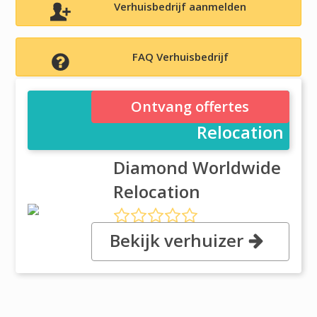
Verhuisbedrijf aanmelden
FAQ Verhuisbedrijf
Diamond Worldwide
Ontvang offertes
Relocation
Diamond Worldwide
Relocation
Bekijk verhuizer
, 1944 Hendersonville Road Bldg.
C-1, 28803 Asheville, NC