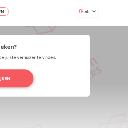
EN
nl
zoeken?
de juiste verhuizer te vinden.
IJKEN