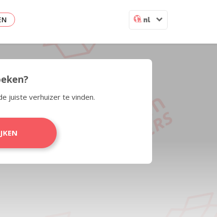
EN
nl
zoeken?
de juiste verhuizer te vinden.
IJKEN