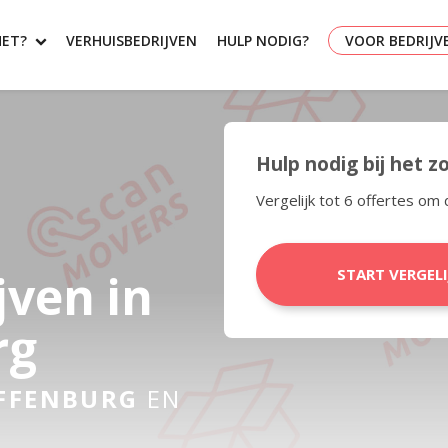
HET?
VERHUISBEDRIJVEN
HULP NODIG?
VOOR BEDRIJV
Hulp nodig bij het 
Vergelijk tot 6 offertes om 
jven in
START VERGEL
rg
FFENBURG
EN