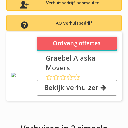
Verhuisbedrijf aanmelden
FAQ Verhuisbedrijf
Graebel Alaska Movers
Ontvang offertes
Graebel Alaska
Movers
Bekijk verhuizer
, 945 E 1st Ave, 99501
Anchorage, Alaska