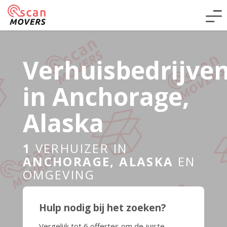
Verhuisbedrijve
in Anchorage,
Alaska
1
VERHUIZER IN
ANCHORAGE, ALASKA
EN
OMGEVING
Hulp nodig bij het zoeken?
Vergelijk tot 6 offertes om de juiste