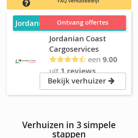
FAQ Verhuisbedrijf
Jordanian Coast Cargoservices
Ontvang offertes
Jordanian Coast
Cargoservices
een
9.00
uit
1 reviews
Bekijk verhuizer
350 Air Cargo Road, 11953
Amman
Verhuizen in 3 simpele
stappen