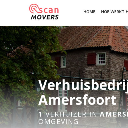
HOME
HOE WERKT 
Verhuisbedri
Amersfoort
1
VERHUIZER IN
AMERS
OMGEVING