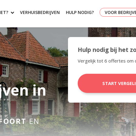
HET?
VERHUISBEDRIJVEN
HULP NODIG?
VOOR BEDRIJV
Hulp nodig bij het 
Vergelijk tot 6 offertes om 
jven in
START VERGEL
FOORT
EN