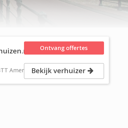
Ontvang offertes
huizen.nl
Bekijk verhuizer
3TT Amersfoort