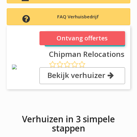
FAQ Verhuisbedrijf
Chipman Relocations
Ontvang offertes
Chipman Relocations
Bekijk verhuizer
, 1040 Marina Village Parkway,
94501 Alameda, CA
Verhuizen in 3 simpele
stappen