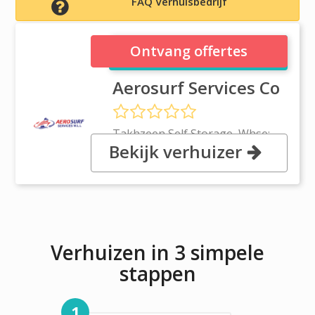
FAQ Verhuisbedrijf
Aerosurf Services Co
Ontvang offertes
Aerosurf Services Co
Takhzeen Self Storage, Whse:
Bekijk verhuizer
52, Bldg 2000, 1527, Block 115 Al
Hidd
Verhuizen in 3 simpele
stappen
1