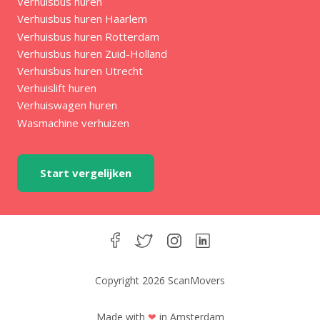
Verhuisbus huren
Verhuisbus huren Haarlem
Verhuisbus huren Rotterdam
Verhuisbus huren Zuid-Holland
Verhuisbus huren Utrecht
Verhuislift huren
Verhuiswagen huren
Wasmachine verhuizen
Start vergelijken
Copyright 2026 ScanMovers
Made with
❤
in Amsterdam