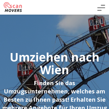
Umziehen nach
Wien
Finden Sie das
Umzugsunternehmen, welches am
Besten zu Ihnen passt! Erhalten Sie
mehrere Angebote für Ihren Umzug