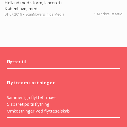
Holland med storm, lanceret i
København, med...
·
1 Mindste læsetid
01.07.2019
ScanMovers in de Media
Flytter til
Flytteomkostninger
Sammenlign flyttefirmaer
5 sparetips til flytning
Omkostninger ved flytteselskab