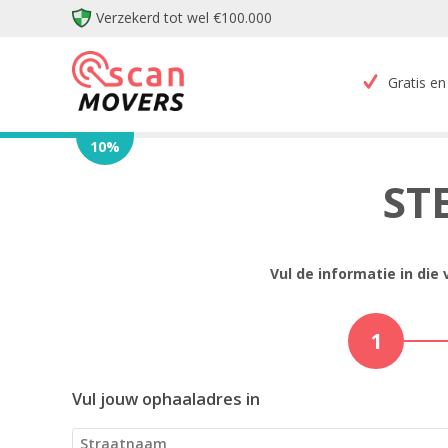
Verzekerd tot wel €100.000
Gratis en 
10
%
ST
Vul de informatie in die
1
Vul jouw ophaaladres in
Straatnaam