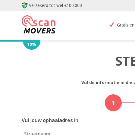
Verzekerd tot wel €100.000
Gratis en 
10
%
ST
Vul de informatie in die
1
Vul jouw ophaaladres in
Straatnaam