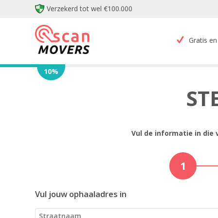
Verzekerd tot wel €100.000
Gratis en 
10
%
ST
Vul de informatie in die
1
Vul jouw ophaaladres in
Straatnaam