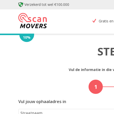
Verzekerd tot wel €100.000
Gratis en 
10
%
ST
Vul de informatie in die
1
Vul jouw ophaaladres in
Straatnaam