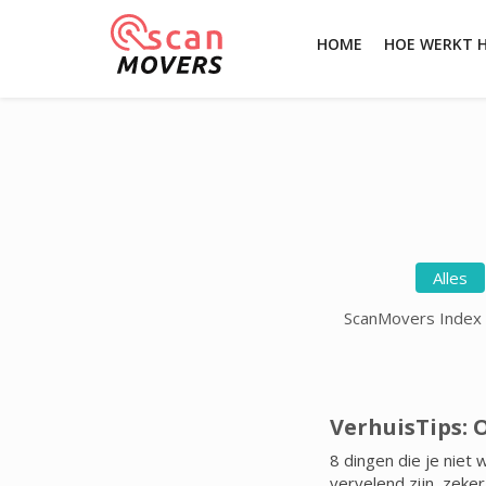
HOME
HOE WERKT 
Alles
ScanMovers Index
VerhuisTips: 
8 dingen die je niet 
vervelend zijn, zeke