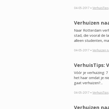
·
04-05-2017
VerhuisTips
Verhuizen na
Naar Rotterdam verh
stad, die vooral de l
alleen studenten, maa
·
04-05-2017
Verhuizen na
VerhuisTips: 
Vóór je verhuizing: 7 
het haar omdat je ni
gaat verhuizen?...
·
04-05-2017
VerhuisTips
Verhuizen naa