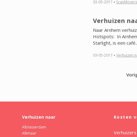
·
03-05-2017
ScanMovers
Verhuizen na
Naar Arnhem verhuize
Hotspots: In Arnhem 
Starlight, is een café..
·
03-05-2017
Verhuizen na
Vori
Verhuizen naar
Kosten v
Alblasserdam
Verhuizers
Alkmaar