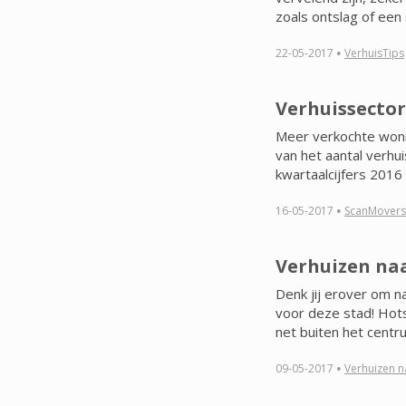
zoals ontslag of een s
·
22-05-2017
VerhuisTips
Verhuissector 
Meer verkochte woni
van het aantal verhu
kwartaalcijfers 2016 
·
16-05-2017
ScanMovers
Verhuizen na
Denk jij erover om n
voor deze stad! Hots
net buiten het centru
·
09-05-2017
Verhuizen na