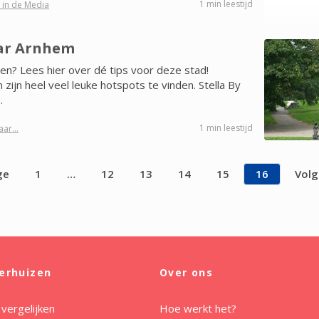
1 min leestijd
 in de Media
ar Arnhem
n? Lees hier over dé tips voor deze stad!
zijn heel veel leuke hotspots te vinden. Stella By
.
1 min leestijd
ar...
ge
1
…
12
13
14
15
16
Vol
erhuizen
Over ons
 vergelijken
Hoe werkt het?