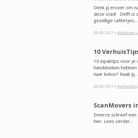
Denk jij erover om n
deze stad! Delft is 
gezellige caféetjes....
·
03-05-2017
Verhuizen na
10 VerhuisTip
10 inpaktips voor je 
handdoeken hebben ges
naar kokos? Raak jij...
·
03-05-2017
VerhuisTips
ScanMovers i
Emerce schreef een ar
hier. Lees verder...