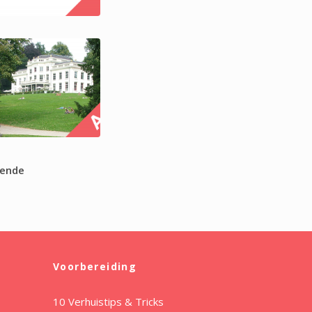
gende
Voorbereiding
10 Verhuistips & Tricks