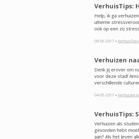
VerhuisTips: H
Help, ik ga verhuizen!
ultieme stressveroorz
ook op een zo stress
·
09-05-2017
VerhuisTips
Verhuizen na
Denk jij erover om n
voor deze stad! Ams
verschillende culturen.
·
04-05-2017
Verhuizen na
VerhuisTips: 
Verhuizen als student
gevonden hebt moet 
aan? Als het leven al