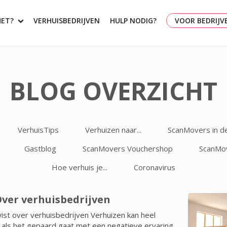
HET?
VERHUISBEDRIJVEN
HULP NODIG?
VOOR BEDRIJV
BLOG OVERZICHT
VerhuisTips
Verhuizen naar...
ScanMovers in d
Gastblog
ScanMovers Vouchershop
ScanMov
Hoe verhuis je...
Coronavirus
Over verhuisbedrijven
wist over verhuisbedrijven Verhuizen kan heel
r als het gepaard gaat met een negatieve ervaring