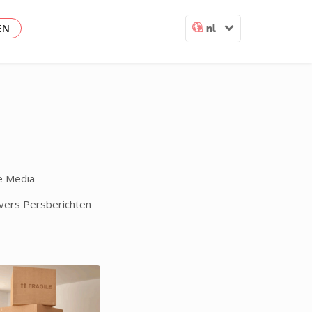
EN
nl
e Media
ers Persberichten